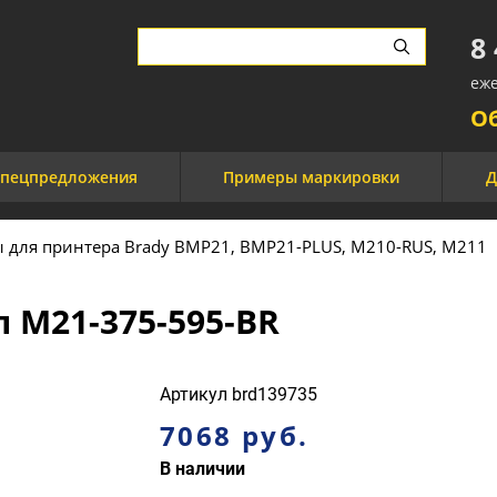
8
еже
О
пецпредложения
Примеры маркировки
Д
ы для принтера Brady BMP21, BMP21-PLUS, M210-RUS, M211
 M21-375-595-BR
Артикул
brd139735
7068 руб.
В наличии