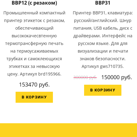
BBP12 (с резаком)
BBP31
Промышленный компактный
Принтер BBP31, клавиатура:
принтер этикеток с резаком,
русский/английский. Шнур
обеспечивающий
питания, USB кабель, диск с
высококачесвтенную
драйверами. Интерфейс на
термотрансферную печать
русском языке. Для для
на термоусаживаемых
визуализации и печати
трубках и самоклеющихся
знаков безопасности.
этикетках за невысокую
Артикул gws710735.
цену. Артикул brd195966.
150000 руб.
300000 руб.
153470 руб.
В КОРЗИНУ
В КОРЗИНУ