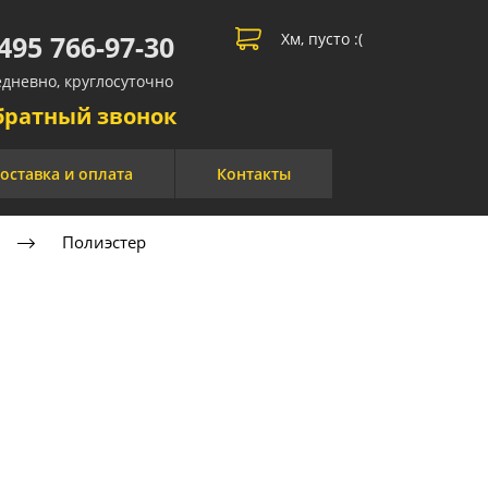
 495 766-97-30
Хм, пусто :(
дневно, круглосуточно​​
братный звонок
оставка и оплата
Контакты
Полиэстер