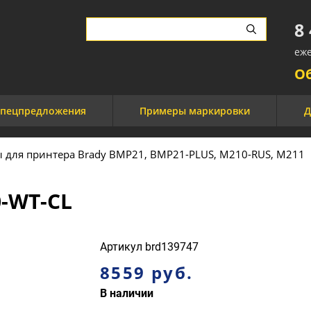
8
еже
О
пецпредложения
Примеры маркировки
Д
ы для принтера Brady BMP21, BMP21-PLUS, M210-RUS, M211
0-WT-CL
Артикул
brd139747
8559 руб.
В наличии